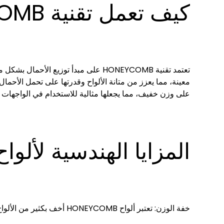
كيف تعمل تقنية HONEYCOMB؟
تعتمد تقنية HONEYCOMB على مبدأ توزيع
معينة، مما يعزز من متانة الألواح وقدرتها على تحمل الأحمال 
على وزن خفيف، مما يجعلها مثالية للاستخدام في الواجهات وا
المزايا الهندسية لألواح ONEYCOMB
خفة الوزن: تعتبر ألواح HONEYCOMB أخف بكثير من الألواح التقليدية، مما يسهل نقلها وتركيبها.