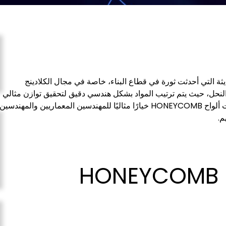
 التقنيات الحديثة التي أحدثت ثورة في قطاع البناء، خاصة في مجال الكلادينج
 النحل، حيث يتم ترتيب المواد بشكل هندسي دقيق لتحقيق توازن مثالي
بين خفة الوزن والقوة الهيكلية. بفضل هذه الخصائص، أصبحت ألواح HONEYCOMB خيارًا مثاليًا للمهندسين المعماريين والمهندسين
م.
H