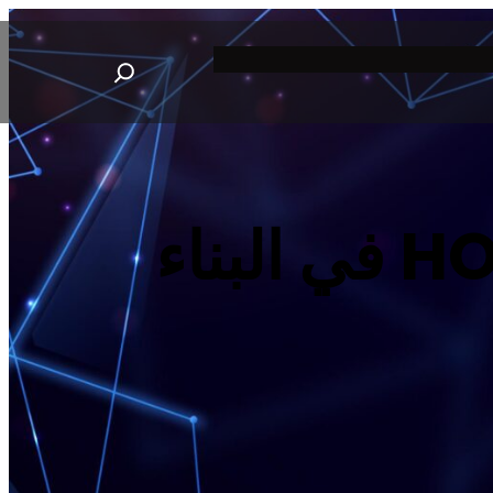
S
e
a
r
c
h