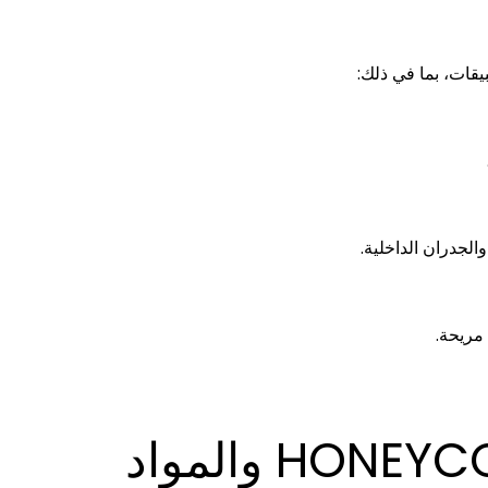
الجدران الداخلية.
 مريحة.
مقارنة بين ألواح HONEYCOMB والمواد