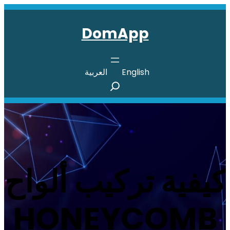
تخطى
إلى
DomApp
المحتوى
English
العربية
S
e
a
r
c
h
كيفية تركيب ألواح
HONEYCOMB