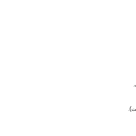
.
ت).